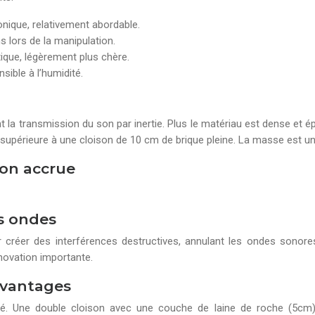
onique, relativement abordable.
 lors de la manipulation.
que, légèrement plus chère.
sible à l’humidité.
 la transmission du son par inertie. Plus le matériau est dense et épa
érieure à une cloison de 10 cm de brique pleine. La masse est un fa
ion accrue
es ondes
ur créer des interférences destructives, annulant les ondes sonore
novation importante.
avantages
ité. Une double cloison avec une couche de laine de roche (5cm