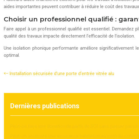
aides importantes peuvent contribuer à réduire le coût des travaux. Il
Choisir un professionnel qualifié : garan
Faire appel à un professionnel qualifié est essentiel. Demandez plu
qualité des travaux impacte directement l’efficacité de l’isolation.
Une isolation phonique performante améliore significativement le 
optimal.
Installation sécurisée d’une porte d’entrée vitrée alu
Dernières publications
Peut-on faire une donation de parts de SCI sans passer par un 
Peut-on souscrire une assurance habitation au nom du conjoin