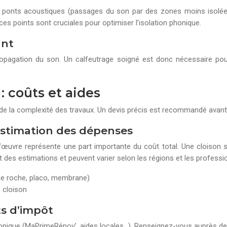
es ponts acoustiques (passages du son par des zones moins isolées)
e ces points sont cruciales pour optimiser l’isolation phonique.
ant
a propagation du son. Un calfeutrage soigné est donc nécessaire pour
: coûts et aides
de la complexité des travaux. Un devis précis est recommandé avant 
estimation des dépenses
-d’œuvre représente une part importante du coût total. Une cloison 
 des estimations et peuvent varier selon les régions et les professi
 de roche, placo, membrane)
e cloison
ts d’impôt
n phonique (MaPrimeRénov’, aides locales…). Renseignez-vous auprès 