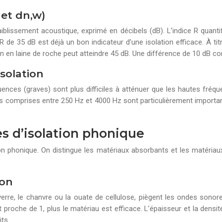
 et dn,w)
iblissement acoustique, exprimé en décibels (dB). L’indice R quantifi
ice R de 35 dB est déjà un bon indicateur d’une isolation efficace. 
on en laine de roche peut atteindre 45 dB. Une différence de 10 dB co
isolation
es (graves) sont plus difficiles à atténuer que les hautes fréquen
s comprises entre 250 Hz et 4000 Hz sont particulièrement importa
s d’isolation phonique
lation phonique. On distingue les matériaux absorbants et les maté
son
rre, le chanvre ou la ouate de cellulose, piègent les ondes sonore
t proche de 1, plus le matériau est efficace. L’épaisseur et la densit
ts.