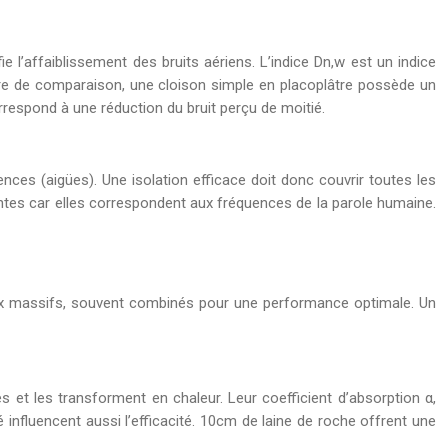
e l’affaiblissement des bruits aériens. L’indice Dn,w est un indice
À titre de comparaison, une cloison simple en placoplâtre possède un
rrespond à une réduction du bruit perçu de moitié.
ces (aigües). Une isolation efficace doit donc couvrir toutes les
ntes car elles correspondent aux fréquences de la parole humaine.
riaux massifs, souvent combinés pour une performance optimale. Un
s et les transforment en chaleur. Leur coefficient d’absorption α,
é influencent aussi l’efficacité. 10cm de laine de roche offrent une